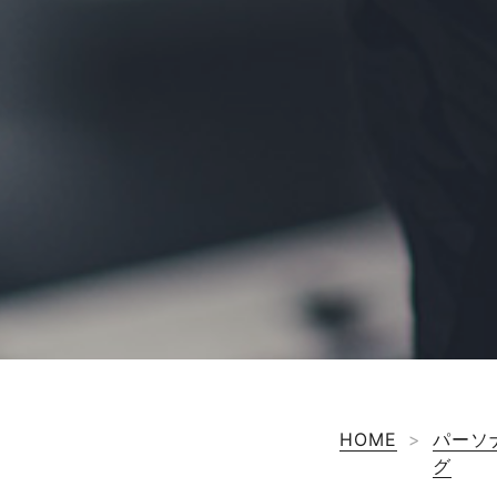
HOME
>
パーソ
グ