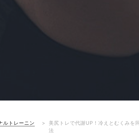
ナルトレーニン
>
美尻トレで代謝UP！冷えとむくみを
法