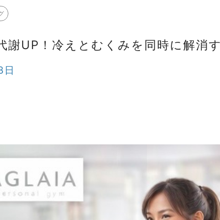
グ
代謝UP！冷えとむくみを同時に解消
8日