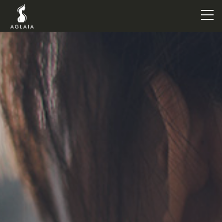
TOP
POINT
VOICE
TRAINERS
METHOD
PRICE
FAQ
FLOW
AGLAIA Blog