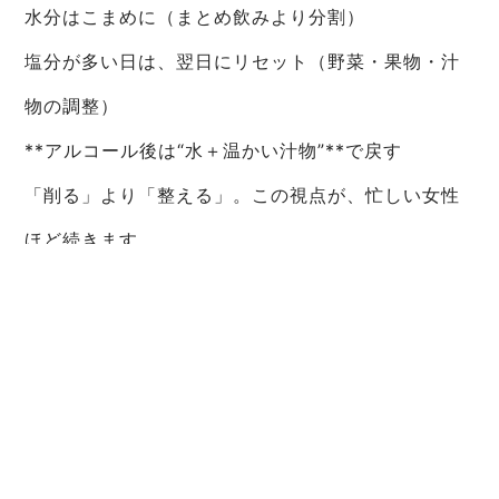
水分はこまめに（まとめ飲みより分割）
塩分が多い日は、翌日にリセット（野菜・果物・汁
物の調整）
**アルコール後は“水＋温かい汁物”**で戻す
「削る」より「整える」。この視点が、忙しい女性
ほど続きます。
変化が早い人の“共通習慣”
入浴は“温める”より「緩めて眠れる状態を作る」
寝る直前のスマホ時間を短くする（睡眠が冷え対策
の土台）
仕事中は1時間に1回だけ立って足首を動かす