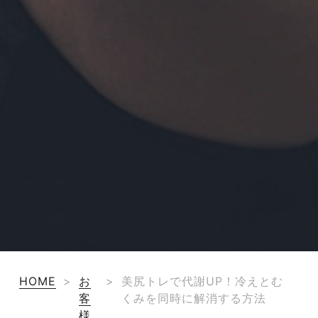
HOME
>
お
>
美尻トレで代謝UP！冷えとむ
客
くみを同時に解消する方法
様