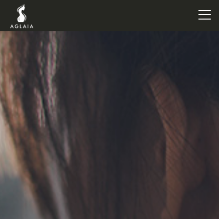
TOP
POINT
VOICE
TRAINERS
METHOD
PRICE
FAQ
FLOW
AGLAIA Blog