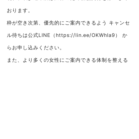
おります。
枠が空き次第、優先的にご案内できるよう キャンセ
ル待ちは公式LINE（https://lin.ee/OKWhIa9） か
らお申し込みください。
また、より多くの女性にご案内できる体制を整える
ため、2026年に表参道本店の拡大移転を予定してお
ります。あわせて、白金高輪店は2026年中にオープ
ン予定です。
まとめ
ヒップアップは「長時間やる人」が勝つのではな
く、「順序と設計が正しい人」が勝ちます。30分で