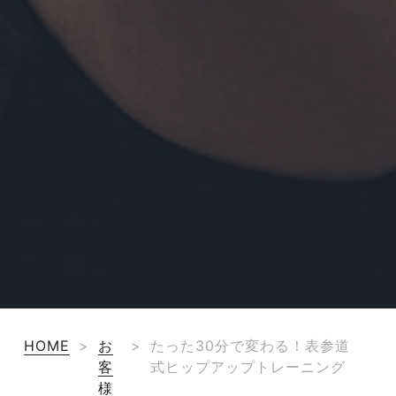
HOME
>
お
>
たった30分で変わる！表参道
客
式ヒップアップトレーニング
様