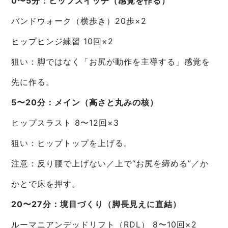
0〜5分：ヒップスイッチ（感覚を作る）
バンドウォーク（横歩き）20歩×2
ヒップヒンジ練習 10回×2
狙い：脚ではなく「お尻が動作を主導する」感覚を
先に作る。
5〜20分：メイン（高さと丸みの核）
ヒップスラスト 8〜12回×3
狙い：ヒップトップを上げる。
注意：反り腰で上げない／上で“お尻を締める”／か
かとで床を押す。
20〜27分：境目づくり（脚長見えに直結）
ルーマニアンデッドリフト（RDL） 8〜10回×2