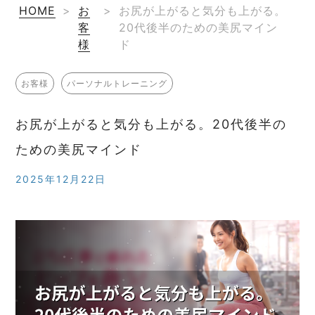
HOME
>
お
>
お尻が上がると気分も上がる。
客
20代後半のための美尻マイン
様
ド
お客様
パーソナルトレーニング
お尻が上がると気分も上がる。20代後半の
ための美尻マインド
2025年12月22日