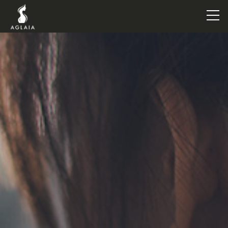
TOP
POINT
VOICE
TRAINERS
METHOD
PRICE
FAQ
FLOW
AGLAIA Blog