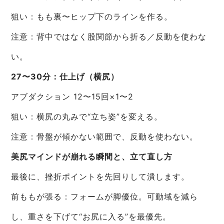
狙い：もも裏〜ヒップ下のラインを作る。
注意：背中ではなく股関節から折る／反動を使わな
い。
27〜30分：仕上げ（横尻）
アブダクション 12〜15回×1〜2
狙い：横尻の丸みで“立ち姿”を変える。
注意：骨盤が傾かない範囲で、反動を使わない。
美尻マインドが崩れる瞬間と、立て直し方
最後に、挫折ポイントを先回りして潰します。
前ももが張る：フォームが脚優位。可動域を減ら
し、重さを下げて“お尻に入る”を最優先。