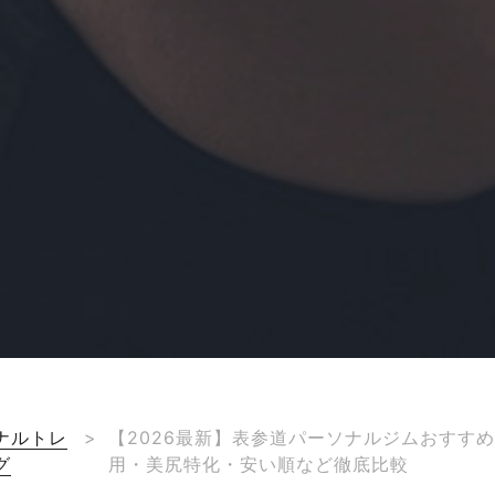
ナルトレ
>
【2026最新】表参道パーソナルジムおすすめ
グ
用・美尻特化・安い順など徹底比較