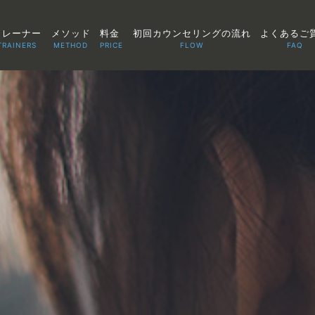
トレーナー
メソッド
料金
初回カウンセリングの流れ
よくあるご
TRAINERS
METHOD
PRICE
FLOW
FAQ
TOP
POINT
VOICE
TRAINERS
METHOD
PRICE
FAQ
FLOW
AGLAIA Blog