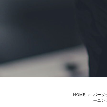
HOME
>
パーソ
ーニン