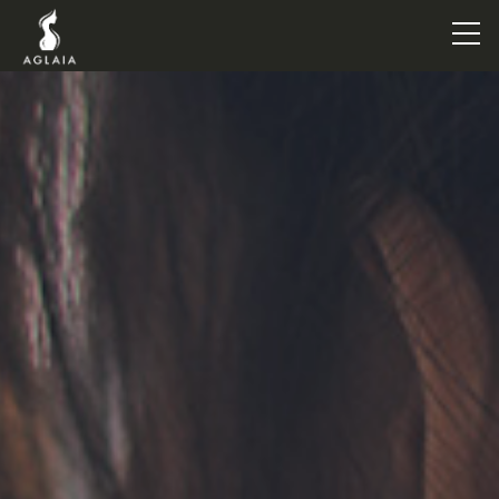
TOP
POINT
VOICE
TRAINERS
METHOD
PRICE
FAQ
FLOW
AGLAIA Blog