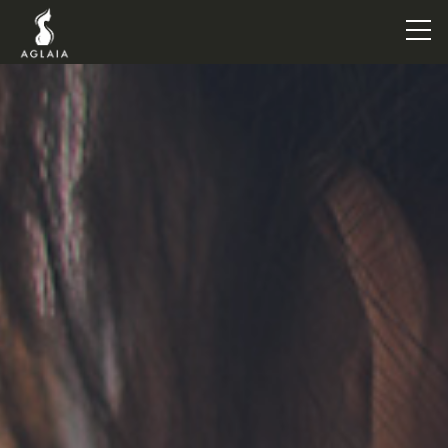
TOP
POINT
VOICE
TRAINERS
METHOD
PRICE
FAQ
FLOW
AGLAIA Blog