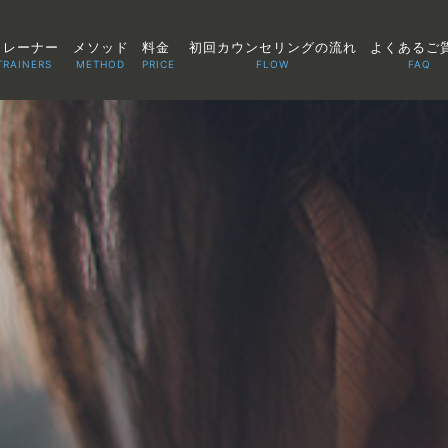
トレーナー
メソッド
料金
初回カウンセリングの流れ
よくあるご
TRAINERS
METHOD
PRICE
FLOW
FAQ
TOP
POINT
VOICE
TRAINERS
METHOD
PRICE
FAQ
FLOW
AGLAIA Blog