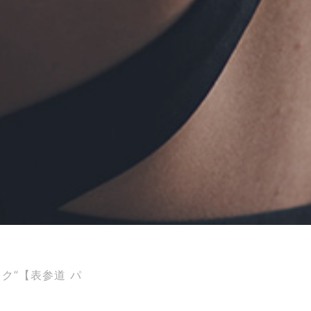
ク”【表参道 パ