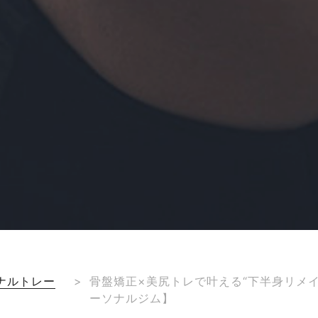
ナルトレー
>
骨盤矯正×美尻トレで叶える“下半身リメイ
ーソナルジム】