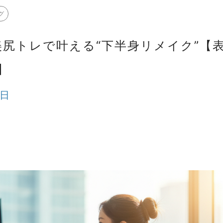
グ
美尻トレで叶える“下半身リメイク”【表
】
3日