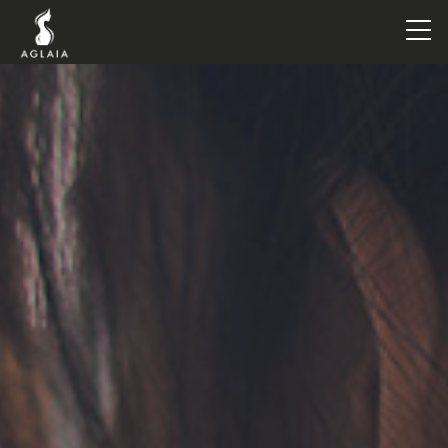
TOP
POINT
VOICE
TRAINERS
METHOD
PRICE
FAQ
FLOW
AGLAIA Blog