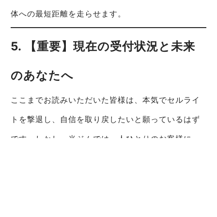
体への最短距離を走らせます。
5. 【重要】現在の受付状況と未来
のあなたへ
ここまでお読みいただいた皆様は、本気でセルライ
トを撃退し、自信を取り戻したいと願っているはず
です。しかし、当ジムでは一人ひとりのお客様に
120%の熱量で向き合い、完璧な滑らかさを共に作り
上げるため、現在**「全枠満枠」**となっておりま
す。
大変申し訳ございませんが、現在、
新規の募集を一