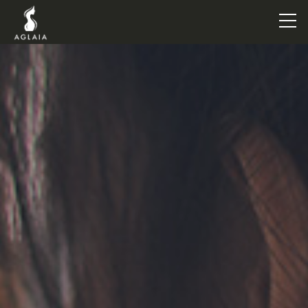
TOP
POINT
VOICE
TRAINERS
METHOD
PRICE
FAQ
FLOW
AGLAIA Blog