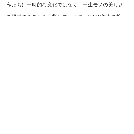
私たちは一時的な変化ではなく、一生モノの美しさ
を提供することを目指しています。2026年春の拡大
移転、年内の新店舗オープンなど、常に進化し続け
る環境で、あなたの「美の再起動」を末長くサポー
トします。
5. 【重要】現在の受付状況と、未
来のあなたへ
ここまでお読みいただいた皆様は、本気で「ドレス
の似合う完璧な自分」になりたいと願っているはず
です。しかし、当ジムでは一人ひとりのお客様に