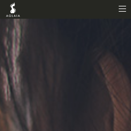
TOP
POINT
VOICE
TRAINERS
METHOD
PRICE
FAQ
FLOW
AGLAIA Blog