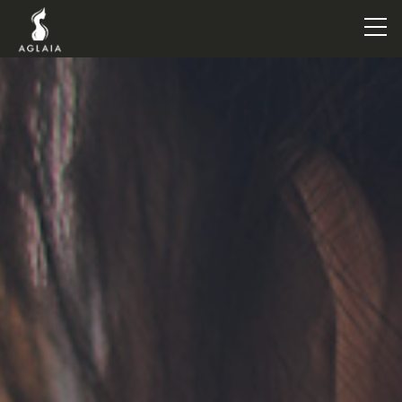
TOP
POINT
VOICE
TRAINERS
METHOD
PRICE
FAQ
FLOW
AGLAIA Blog