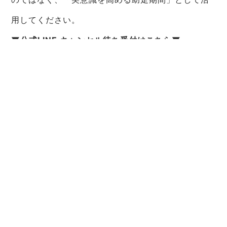
用してください。
▼公式LINE キャンセル待ち受付はこちら▼
https://lin.ee/4EysHMP
5. まとめ：あなたの身体は、正し
く扱えば必ず応える
「表参道 パーソナルジム」として、私たちは常にト
ップクラスの結果を追求してきました。 2026年、
表参道本店の拡大移転、そして白金高輪への新店舗
展開。これらはすべて、「本気で変わりたい」と願