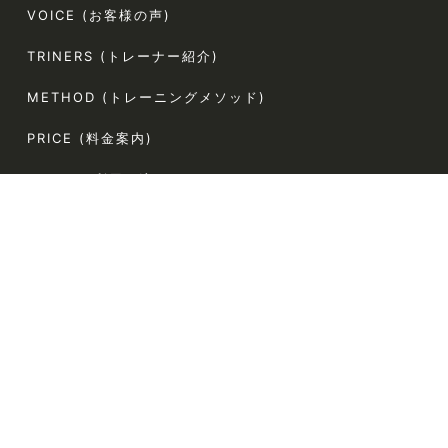
VOICE (お客様の声)
TRINERS (トレーナー紹介)
METHOD (トレーニングメソッド)
PRICE (料金案内)
FLOW(ご利用の流れ)
FAQ (よくある質問)
AGLAIA Blog (ブログ)
TERMS (利用規約)
〒107-0062
東京都港区南青山5-4-44 ラポール南青山54 304
電話番号:080-9324-2787（お客様専用）
定休日:なし