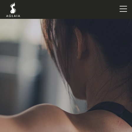
TOP
POINT
VOICE
TRAINERS
METHOD
PRICE
FAQ
FLOW
AGLAIA Blog