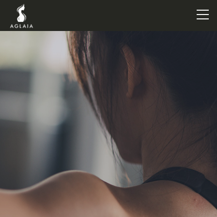
TOP
POINT
VOICE
TRAINERS
METHOD
PRICE
FAQ
FLOW
AGLAIA Blog