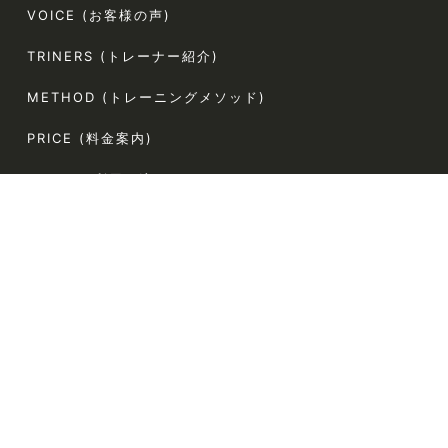
VOICE (お客様の声)
TRINERS (トレーナー紹介)
METHOD (トレーニングメソッド)
PRICE (料金案内)
FLOW(ご利用の流れ)
FAQ (よくある質問)
AGLAIA Blog (ブログ)
TERMS (利用規約)
〒107-0062
東京都港区南青山5-4-44 ラポール南青山54 304
電話番号:080-9324-2787（お客様専用）
定休日:なし