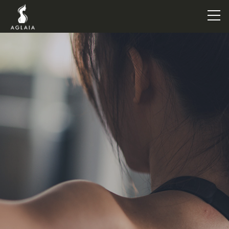
TOP
POINT
VOICE
TRAINERS
METHOD
PRICE
FAQ
FLOW
AGLAIA Blog