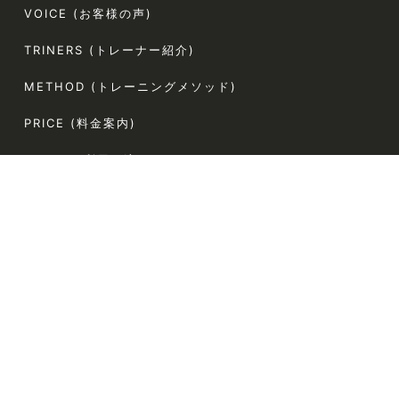
VOICE (お客様の声)
TRINERS (トレーナー紹介)
METHOD (トレーニングメソッド)
PRICE (料金案内)
FLOW(ご利用の流れ)
FAQ (よくある質問)
AGLAIA Blog (ブログ)
TERMS (利用規約)
〒107-0062
東京都港区南青山5-4-44 ラポール南青山54 304
電話番号:080-9324-2787（お客様専用）
定休日:なし