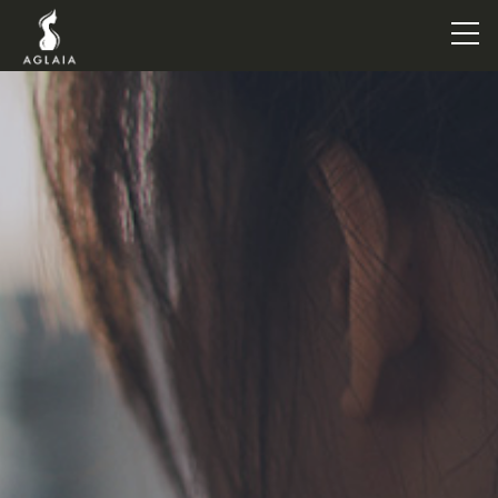
TOP
POINT
VOICE
TRAINERS
METHOD
PRICE
FAQ
FLOW
AGLAIA Blog