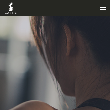
TOP
POINT
VOICE
TRAINERS
METHOD
PRICE
FAQ
FLOW
AGLAIA Blog