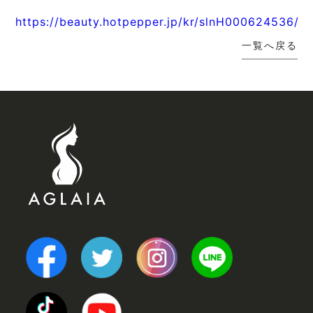
https://beauty.hotpepper.jp/kr/slnH000624536/
一覧へ戻る