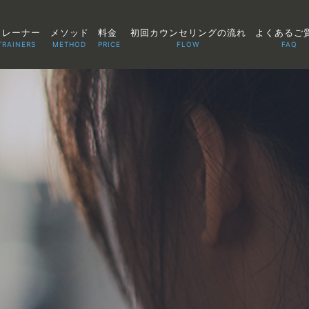
トレーナー
メソッド
料金
初回カウンセリングの流れ
よくあるご
TRAINERS
METHOD
PRICE
FLOW
FAQ
TOP
POINT
VOICE
TRAINERS
METHOD
PRICE
FAQ
FLOW
AGLAIA Blog