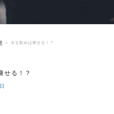
理
>
水を飲めば痩せる！？
痩せる！？
8日