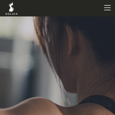
TOP
POINT
VOICE
TRAINERS
METHOD
PRICE
FAQ
FLOW
AGLAIA Blog