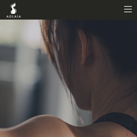
TOP
POINT
VOICE
TRAINERS
METHOD
PRICE
FAQ
FLOW
AGLAIA Blog