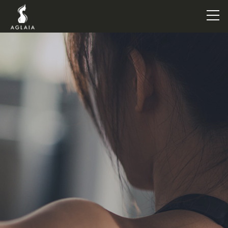
TOP
POINT
VOICE
TRAINERS
METHOD
PRICE
FAQ
FLOW
AGLAIA Blog