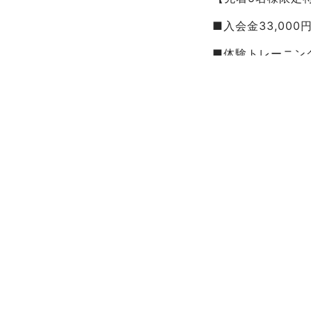
■入会金33,000
■体験トレーニン
■各コース割引あ
この機会にぜひお