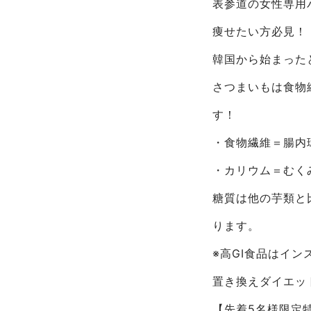
表参道の女性専用パ
痩せたい方必見！
韓国から始まった
さつまいもは食物
す！
・食物繊維＝腸内
・カリウム＝むく
糖質は他の芋類と
ります。
※高GI食品はイ
置き換えダイエッ
【先着5名様限定