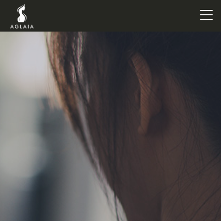
TOP
POINT
VOICE
TRAINERS
METHOD
PRICE
FAQ
FLOW
AGLAIA Blog