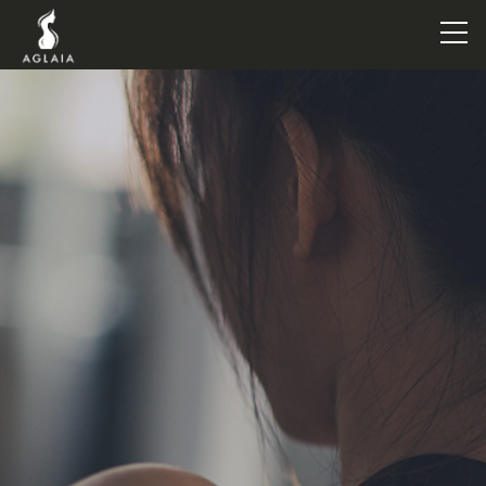
TOP
POINT
VOICE
TRAINERS
METHOD
PRICE
FAQ
FLOW
AGLAIA Blog