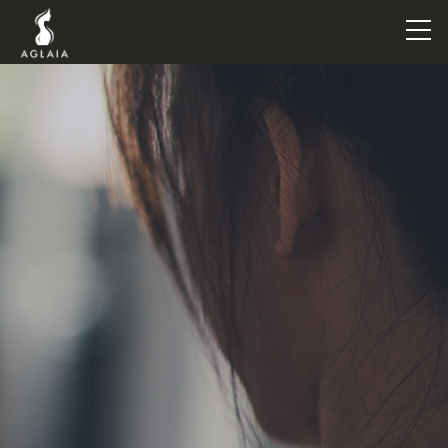
TOP
POINT
VOICE
TRAINERS
METHOD
PRICE
FAQ
FLOW
AGLAIA Blog