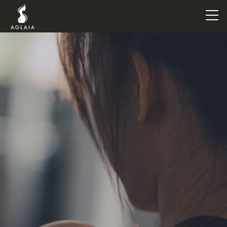
TOP
POINT
VOICE
TRAINERS
METHOD
PRICE
FAQ
FLOW
AGLAIA Blog