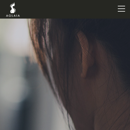
TOP
POINT
VOICE
TRAINERS
METHOD
PRICE
FAQ
FLOW
AGLAIA Blog