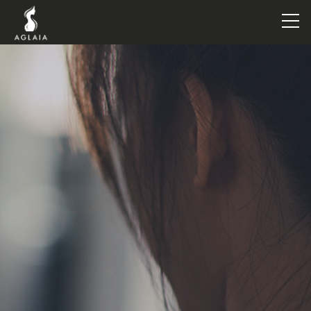
TOP
POINT
VOICE
TRAINERS
METHOD
PRICE
FAQ
FLOW
AGLAIA Blog