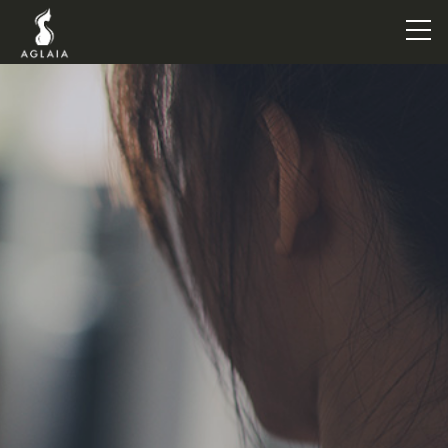
TOP
POINT
VOICE
TRAINERS
METHOD
PRICE
FAQ
FLOW
AGLAIA Blog