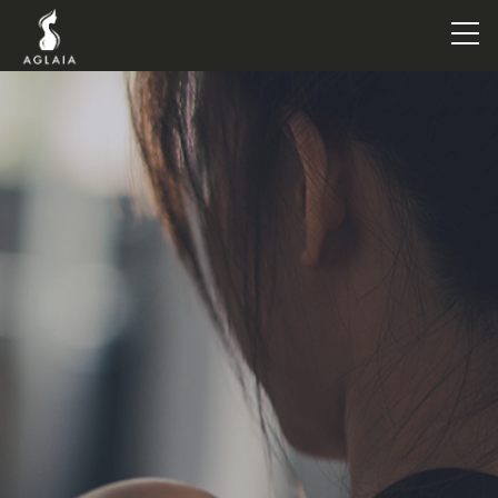
TOP
POINT
VOICE
TRAINERS
METHOD
PRICE
FAQ
FLOW
AGLAIA Blog