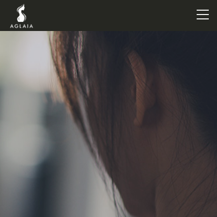
TOP
POINT
VOICE
TRAINERS
METHOD
PRICE
FAQ
FLOW
AGLAIA Blog