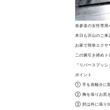
表参道の女性専用パ
本日も沢山のご来
お家で簡単エクサ
二の腕引き締めト
『リバースプッシ
ポイント
① 手を肩幅分に
② 胸を張りお尻
③ 肘は外に張り