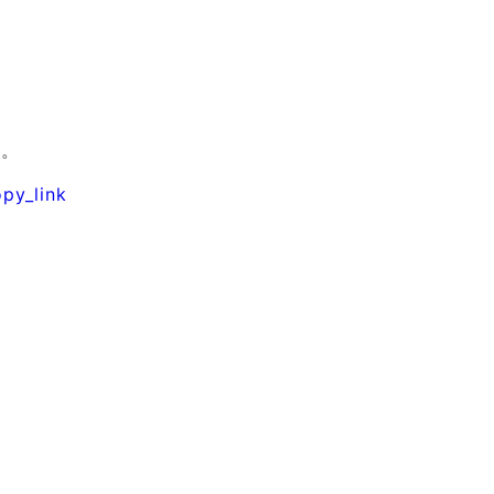
い。
py_link