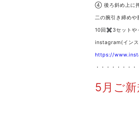
④ 後ろ斜め上に
二の腕引き締めや
10回✖︎3セット
instagram
https://www.in
・・・・・・・・
5月ご新
【期間限定特別キ
■入会金33,000
■体験トレーニン