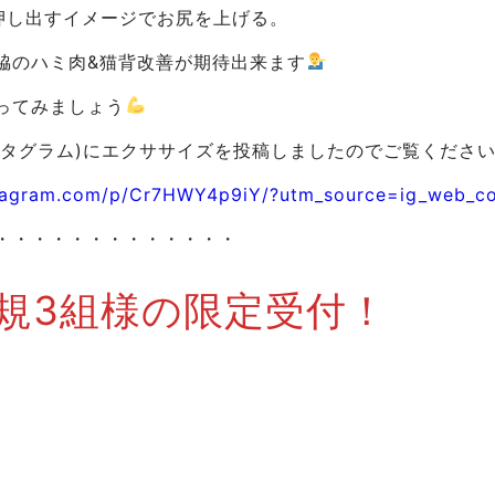
押し出すイメージでお尻を上げる。
脇のハミ肉&猫背改善が期待出来ます
やってみましょう
(インスタグラム)にエクササイズを投稿しましたのでご覧くださ
stagram.com/p/Cr7HWY4p9iY/?utm_source=ig_web_co
・・・・・・・・・・・・・
規3組様の限定受付！
ャンペーン】
円→無料
グ（60分）→無料