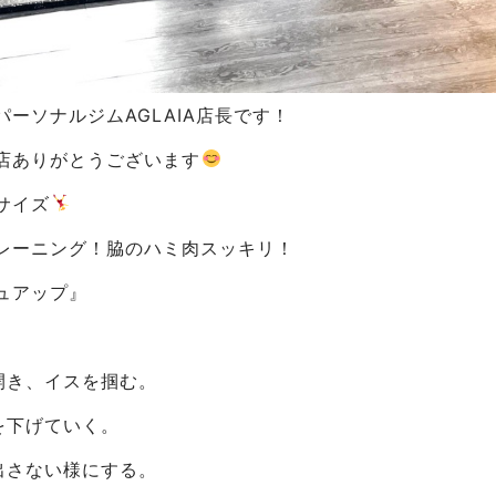
ーソナルジムAGLAIA店長です！
店ありがとうございます
サイズ
レーニング！脇のハミ肉スッキリ！
ュアップ』
開き、イスを掴む。
を下げていく。
出さない様にする。