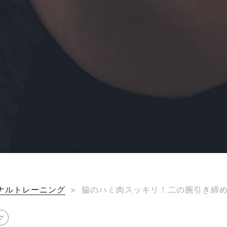
ナルトレーニング
>
脇のハミ肉スッキリ！二の腕引き締
グ