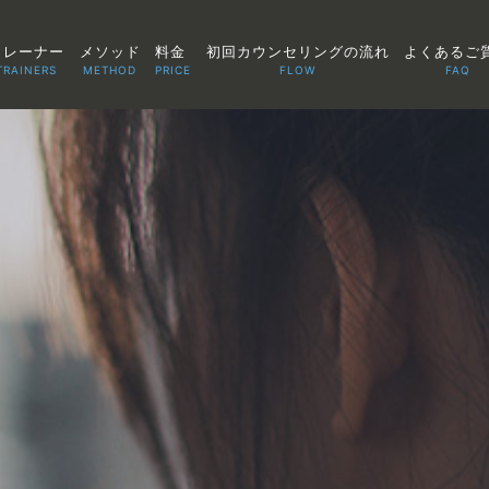
トレーナー
メソッド
料金
初回カウンセリングの流れ
よくあるご
TRAINERS
METHOD
PRICE
FLOW
FAQ
TOP
POINT
VOICE
TRAINERS
METHOD
PRICE
FAQ
FLOW
AGLAIA Blog