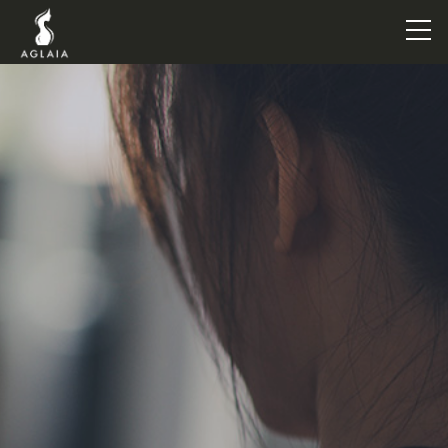
TOP
POINT
VOICE
TRAINERS
METHOD
PRICE
FAQ
FLOW
AGLAIA Blog