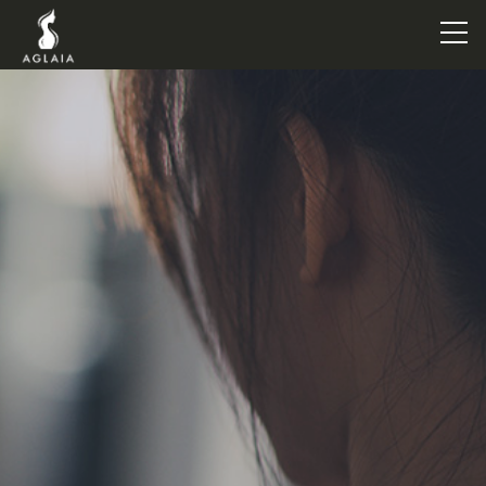
TOP
POINT
VOICE
TRAINERS
METHOD
PRICE
FAQ
FLOW
AGLAIA Blog