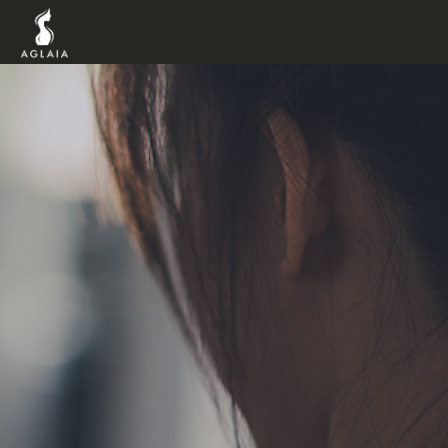
TOP
POINT
VOICE
TRAINERS
METHOD
PRICE
FAQ
FLOW
AGLAIA Blog