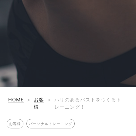
HOME
>
お客
>
ハリのあるバストをつくるト
様
レーニング！
お客様
パーソナルトレーニング