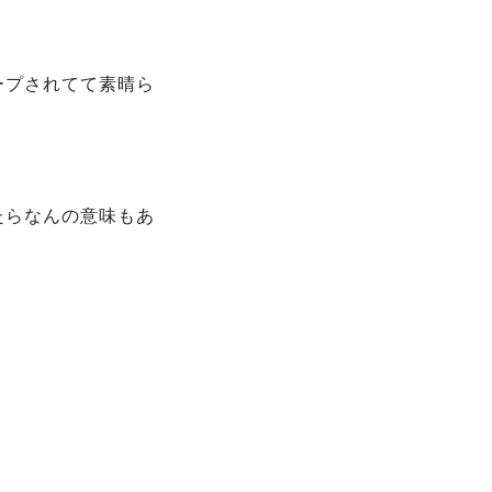
ープされてて素晴ら
たらなんの意味もあ
。