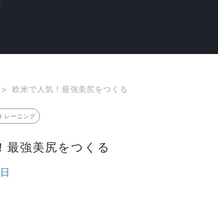
>
欧米で人気！最強美尻をつくる
トレーニング
！最強美尻をつくる
4日