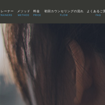
トレーナー
メソッド
料金
初回カウンセリングの流れ
よくあるご
TRAINERS
METHOD
PRICE
FLOW
FAQ
TOP
POINT
VOICE
TRAINERS
METHOD
PRICE
FAQ
FLOW
AGLAIA Blog