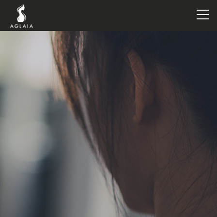
TOP
POINT
VOICE
TRAINERS
METHOD
PRICE
FAQ
FLOW
AGLAIA Blog