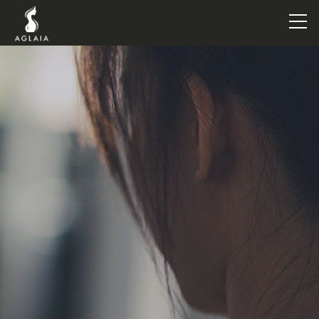
TOP
POINT
VOICE
TRAINERS
METHOD
PRICE
FAQ
FLOW
AGLAIA Blog