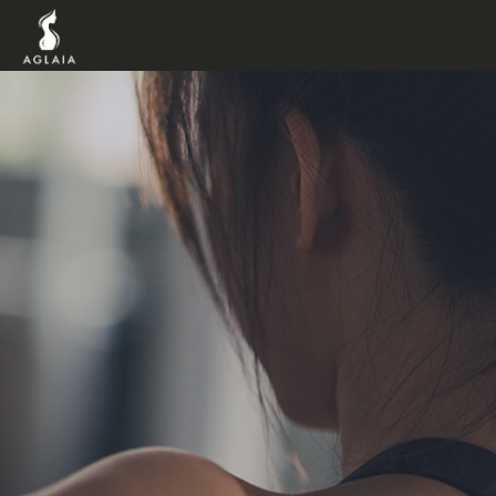
TOP
POINT
VOICE
TRAINER
METHO
PRICE
FAQ
FLOW
AGLAIA B