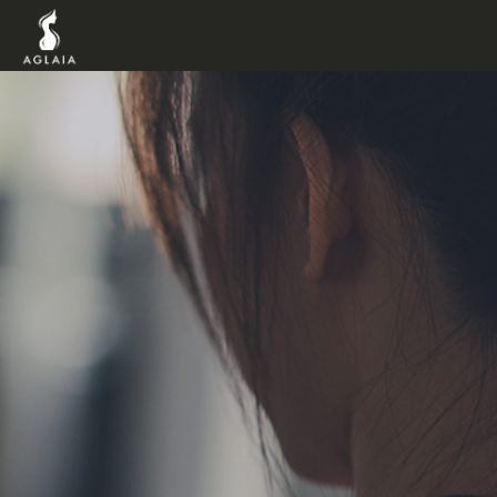
TOP
POINT
VOICE
TRAINER
METHO
PRICE
FAQ
FLOW
AGLAIA B