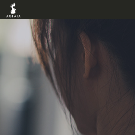
TOP
POINT
VOICE
TRAINERS
METHOD
PRICE
FAQ
FLOW
AGLAIA Blog