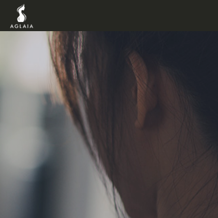
TOP
POINT
VOICE
TRAINER
METHO
PRICE
FAQ
FLOW
AGLAIA B