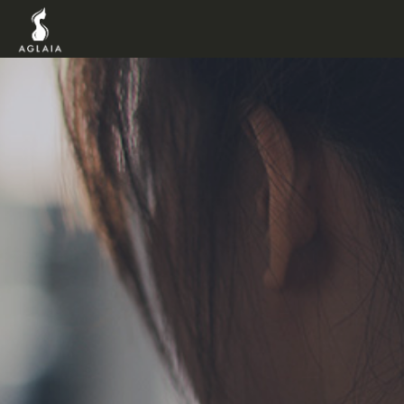
TOP
POINT
VOICE
TRAINER
METHO
PRICE
FAQ
FLOW
AGLAIA B