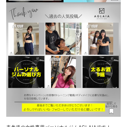
表参道の女性専用パーソナルジムAGLAIAです！