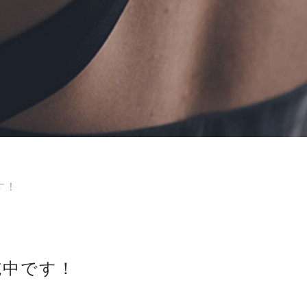
す！
施中です！