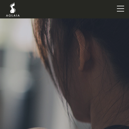
TOP
POINT
VOICE
TRAINERS
METHOD
PRICE
FAQ
FLOW
AGLAIA Blog