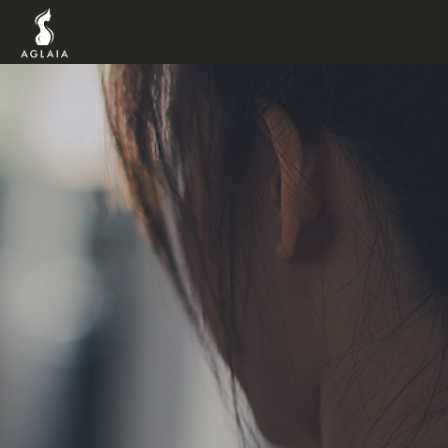
TOP
POINT
VOICE
TRAINERS
METHOD
PRICE
FAQ
FLOW
AGLAIA Blog