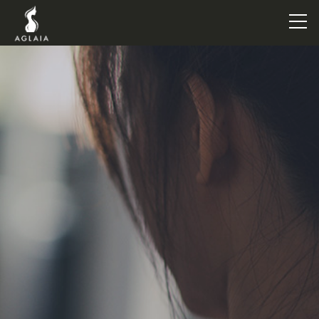
TOP
POINT
VOICE
TRAINERS
METHOD
PRICE
FAQ
FLOW
AGLAIA Blog